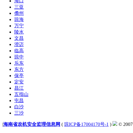
海口
三亚
儋州
琼海
万宁
陵水
文昌
澄迈
临高
琼中
乐东
东方
保亭
定安
昌江
五指山
屯昌
白沙
三沙
|
海南省农机安全监理信息网
(
琼ICP备17004170号-1
)
© 2007